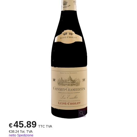
45.89
€
TTC TVA
€
38.24
Tot. TVA
netto Spedizione