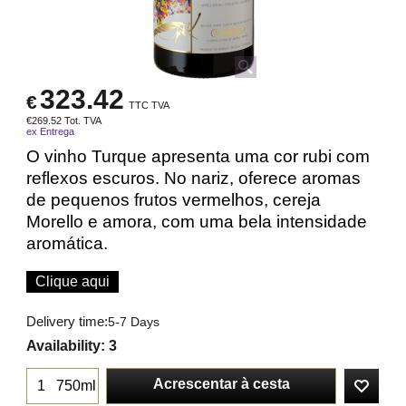
323.42
€
TTC TVA
€
269.52
Tot. TVA
ex Entrega
O vinho Turque apresenta uma cor rubi com
reflexos escuros. No nariz, oferece aromas
de pequenos frutos vermelhos, cereja
Morello e amora, com uma bela intensidade
aromática.
Clique aqui
Delivery time:
5-7 Days
Availability
: 3
Acrescentar à cesta
750ml