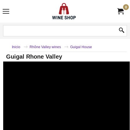
0
Inicio
Rhône Valley wines
Guigal House
Guigal Rhone Valley