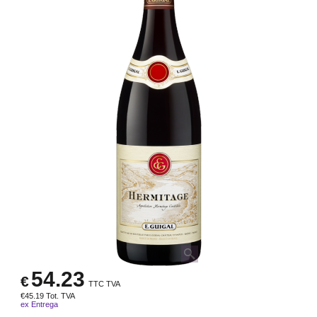
54.23
€
TTC TVA
€
45.19
Tot. TVA
ex Entrega