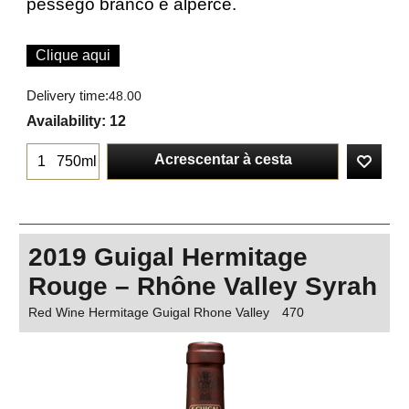
pêssego branco e alperce.
Clique aqui
Delivery time:
48.00
Availability
: 12
Acrescentar à cesta
750ml
2019 Guigal Hermitage
Rouge – Rhône Valley Syrah
Red Wine Hermitage Guigal Rhone Valley
470