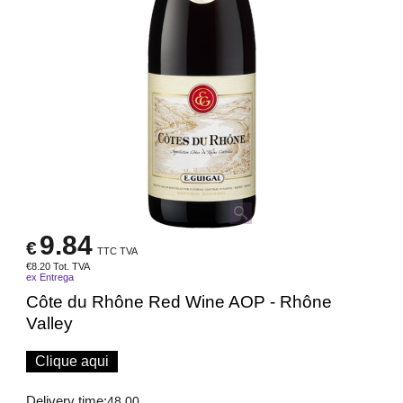
9.84
€
TTC TVA
€
8.20
Tot. TVA
ex Entrega
Côte du Rhône Red Wine AOP - Rhône
Valley
Clique aqui
Delivery time:
48.00