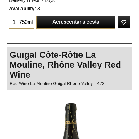
Delivery time:
5-7 Days
Availability
: 3
Acrescentar à cesta
750ml
Guigal Côte-Rôtie La
Mouline, Rhône Valley Red
Wine
Red Wine La Mouline Guigal Rhone Valley
472