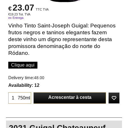
23.07
€
TTC TVA
€
19.23
Tot. TVA
ex Entrega
Vinho Tinto Saint-Joseph Guigal: Pequenos
frutos negros e taninos elegantes fazem
deste vinho um digno representante desta
promissora denominação do norte do
Ródano.
Clique aqui
Delivery time:
48.00
Availability
: 12
Acrescentar à cesta
750ml
2021 Guigal Chateauneuf-