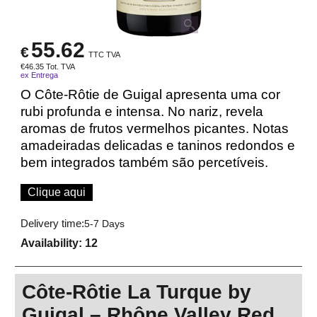
55.62
€
TTC TVA
€
46.35
Tot. TVA
ex Entrega
O Côte-Rôtie de Guigal apresenta uma cor
rubi profunda e intensa. No nariz, revela
aromas de frutos vermelhos picantes. Notas
amadeiradas delicadas e taninos redondos e
bem integrados também são percetíveis.
Clique aqui
Delivery time:
5-7 Days
Availability
: 12
Côte-Rôtie La Turque by
Guigal – Rhône Valley Red