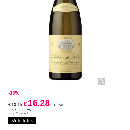
-15%
16.28
€
€
19.15
TTC TVA
€
13.57
Tot. TVA
zzgl. Versand
Mehr Infos