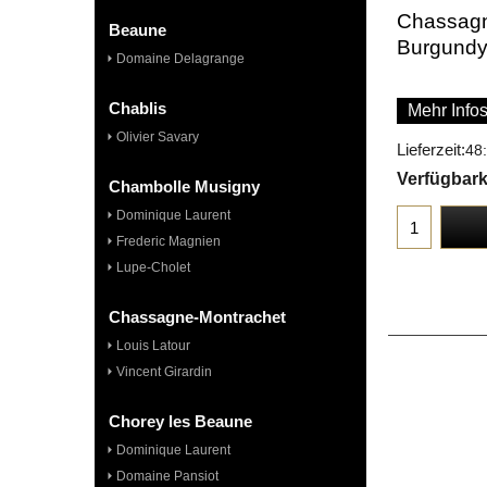
Chassagn
Beaune
Burgund
Domaine Delagrange
Chablis
Mehr Info
Olivier Savary
Lieferzeit:
48
Verfügbark
Chambolle Musigny
Dominique Laurent
Frederic Magnien
Lupe-Cholet
Chassagne-Montrachet
Louis Latour
Vincent Girardin
Chorey les Beaune
Dominique Laurent
Domaine Pansiot