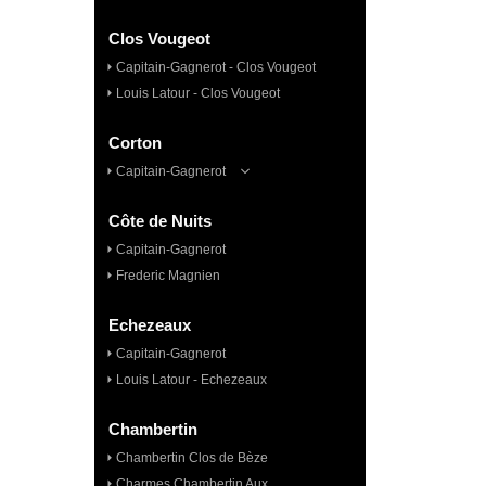
Clos Vougeot
Capitain-Gagnerot - Clos Vougeot
Louis Latour - Clos Vougeot
Corton
Capitain-Gagnerot
Côte de Nuits
Capitain-Gagnerot
Frederic Magnien
Echezeaux
Capitain-Gagnerot
Louis Latour - Echezeaux
Chambertin
Chambertin Clos de Bèze
Charmes Chambertin Aux