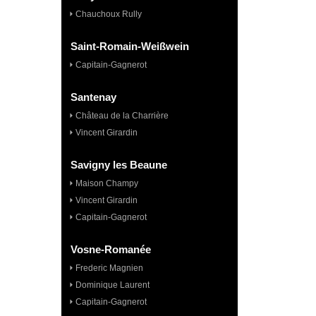
Chauchoux Rully
Saint-Romain-Weißwein
Capitain-Gagnerot
Santenay
Château de la Charrière
Vincent Girardin
Savigny les Beaune
Maison Champy
Vincent Girardin
Capitain-Gagnerot
Vosne-Romanée
Frederic Magnien
Dominique Laurent
Capitain-Gagnerot