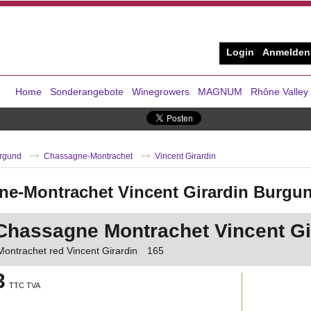
Login
Anmelden
Home
Sonderangebote
Winegrowers
MAGNUM
Rhône Valley
rgund
Chassagne-Montrachet
Vincent Girardin
e-Montrachet Vincent Girardin Burgu
Chassagne Montrachet Vincent Gi
ontrachet red Vincent Girardin
165
3
TTC TVA