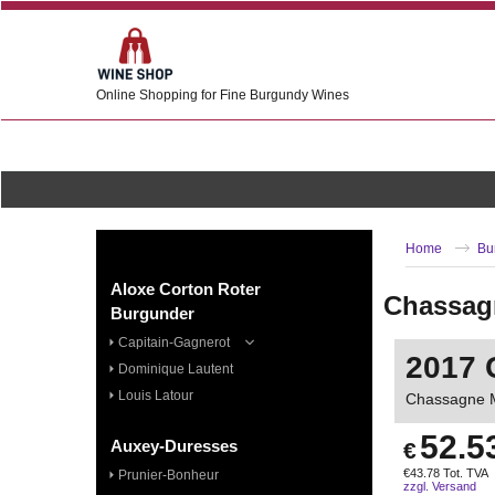
Online Shopping for Fine Burgundy Wines
Home
Bu
Aloxe Corton Roter
Chassagn
Burgunder
Capitain-Gagnerot
2017 
Dominique Lautent
Louis Latour
Chassagne M
52.5
Auxey-Duresses
€
€
43.78
Tot. TVA
Prunier-Bonheur
zzgl. Versand