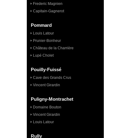
Frederic Magnien
Capitain-Gagnerot
Pommard
Louis Latour
Prunier-Bonheur
Château de la Charrière
Lupé Cholet
Pouilly-Fuissé
Cave des Grands Crus
Vincent Girardin
Puligny-Montrachet
Domaine Bouton
Vincent Girardin
Louis Latour
Rully