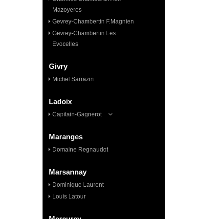
Mazoyeres
Gevrey-Chambertin F.Magnien
Gevrey-Chambertin Les
Evocelles
Givry
Michel Sarrazin
Ladoix
Capitain-Gagnerot
Maranges
Domaine Regnaudot
Marsannay
Dominique Laurent
Louis Latour
Mercurey