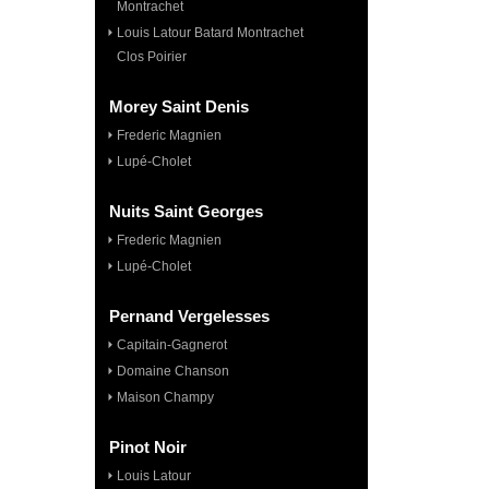
Montrachet
Louis Latour Batard Montrachet
Clos Poirier
Morey Saint Denis
Frederic Magnien
Lupé-Cholet
Nuits Saint Georges
Frederic Magnien
Lupé-Cholet
Pernand Vergelesses
Capitain-Gagnerot
Domaine Chanson
Maison Champy
Pinot Noir
Louis Latour