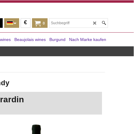
€
0
 wines
Beaujolais wines
Burgund
Nach Marke kaufen
ndy
rardin