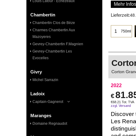
Louis Latour - Echezeaux
Mehr Info
Chambertin
Lieferzeit:
48
Chambertin Clos de Bèze
Charmes Chambertin Aux
750ml
Mazoyeres
Gevrey-Chambertin F.Magnien
Gevrey-Chambertin Les
Evocelles
Corto
Corton Gran
Givry
Michel Sarrazin
2022
81.8
Ladoix
€
Capitain-Gagnerot
€
68.21
Tot. TVA
zzgl. Versand
Discover 
Maranges
Les Renar
Domaine Regnaudot
distingui
and compl