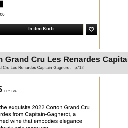
s
.00
In den Korb
n Grand Cru Les Renardes Capita
d Cru Les Renardes Capitain-Gagnerot
p712
5
TTC TVA
the exquisite 2022 Corton Grand Cru
des from Capitain-Gagnerot, a
shed wine that embodies elegance
exity with every sip.