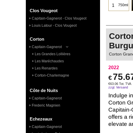
750ml
Clos Vougeot
Capitain-Gagnerot - Clos Vougeot
Louis Latour - Clos Vougeot
Corto
Corton
Burg
Capitain-Gagnerot
Corton Gran
Les Grandes Lollières
Les Maréchaudes
2022
Les Renardes
75.6
Corton-Charlemagne
€
€
63.06
Tot. TVA
zzgl. Versand
Côte de Nuits
Indulge in
Capitain-Gagnerot
Corton G
Frederic Magnien
Capitain-
offers a r
Echezeaux
elevate a
Capitain-Gagnerot