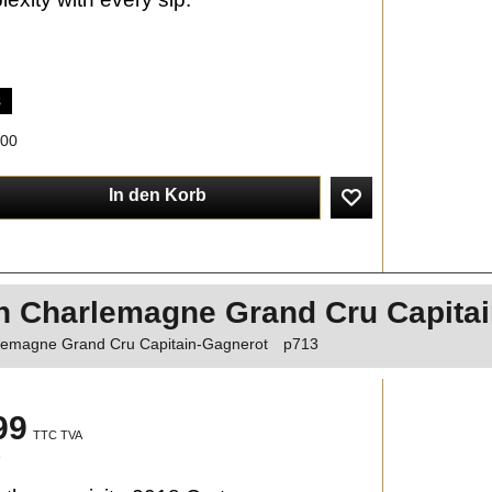
s
:00
In den Korb
n Charlemagne Grand Cru Capita
lemagne Grand Cru Capitain-Gagnerot
p713
99
TTC TVA