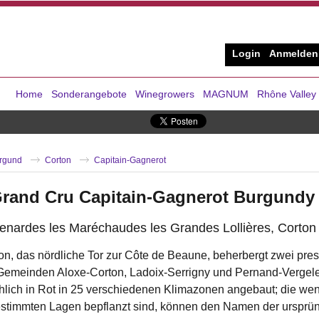
Login
Anmelden
Home
Sonderangebote
Winegrowers
MAGNUM
Rhône Valley
rgund
Corton
Capitain-Gagnerot
Grand Cru Capitain-Gagnerot Burgundy
Renardes les Maréchaudes les Grandes Lollières, Corto
n, das nördliche Tor zur Côte de Beaune, beherbergt zwei prest
 Gemeinden Aloxe-Corton, Ladoix-Serrigny und Pernand-Vergel
hlich in Rot in 25 verschiedenen Klimazonen angebaut; die we
bestimmten Lagen bepflanzt sind, können den Namen der ursprün