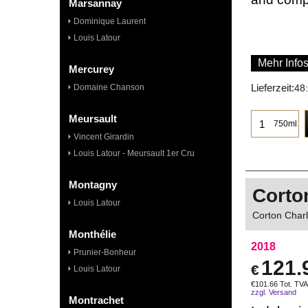
Marsannay
Dominique Laurent
Louis Latour
Mehr Info
Mercurey
Lieferzeit:
Domaine Chanson
48
Meursault
750ml
Vincent Girardin
Louis Latour - Meursault 1er Cru
Montagny
Corto
Louis Latour
Corton Char
Monthélie
2018
Prunier-Bonheur
121.
€
Louis Latour
€
101.66
Tot. TVA
zzgl. Versand
Montrachet