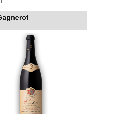
t.
Gagnerot