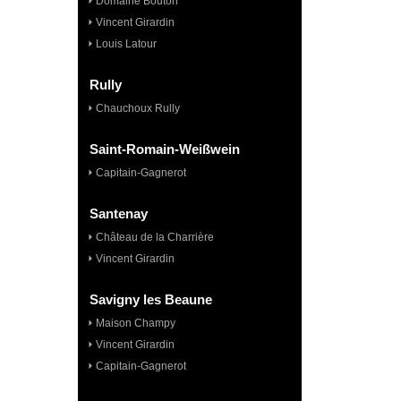
Domaine Bouton
Vincent Girardin
Louis Latour
Rully
Chauchoux Rully
Saint-Romain-Weißwein
Capitain-Gagnerot
Santenay
Château de la Charrière
Vincent Girardin
Savigny les Beaune
Maison Champy
Vincent Girardin
Capitain-Gagnerot