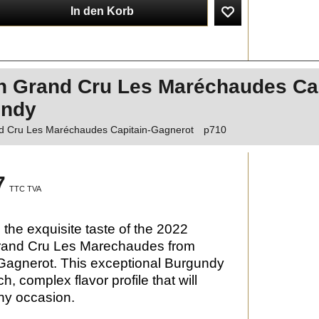
In den Korb
n Grand Cru Les Maréchaudes Ca
undy
d Cru Les Maréchaudes Capitain-Gagnerot
p710
7
TTC TVA
 the exquisite taste of the 2022
rand Cru Les Marechaudes from
Gagnerot. This exceptional Burgundy
ich, complex flavor profile that will
ny occasion.