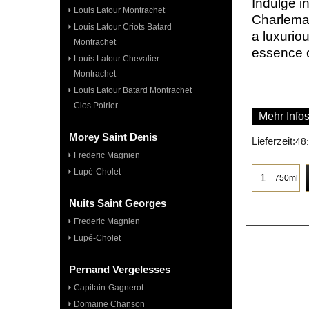
Indulge i
Louis Latour Montrachet
Charlema
Louis Latour Criots Batard
a luxurio
Montrachet
essence o
Louis Latour Chevalier-
Montrachet
Louis Latour Batard Montrachet
Clos Poirier
Mehr Info
Morey Saint Denis
Lieferzeit:
48
Frederic Magnien
Lupé-Cholet
750ml
Nuits Saint Georges
Frederic Magnien
Lupé-Cholet
Pernand Vergelesses
Capitain-Gagnerot
Domaine Chanson