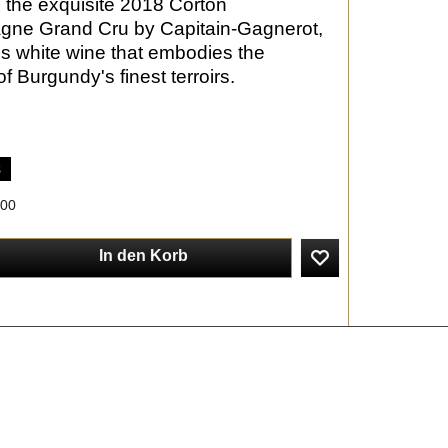
n the exquisite 2018 Corton
gne Grand Cru by Capitain-Gagnerot,
us white wine that embodies the
f Burgundy's finest terroirs.
s
:00
In den Korb