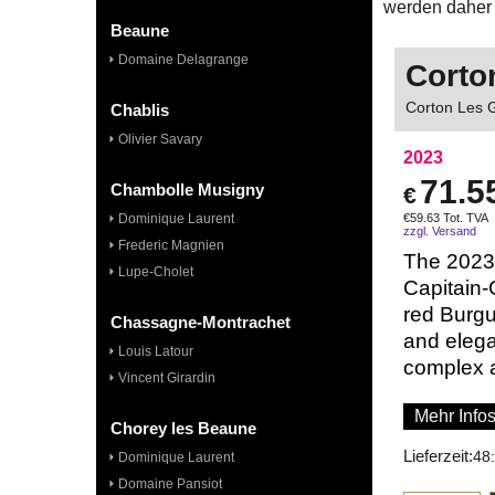
werden daher 
Beaune
Domaine Delagrange
Corto
Corton Les 
Chablis
Olivier Savary
2023
71.5
Chambolle Musigny
€
Dominique Laurent
€
59.63
Tot. TVA
zzgl. Versand
Frederic Magnien
The 2023
Lupe-Cholet
Capitain-
red Burgu
Chassagne-Montrachet
and elega
Louis Latour
complex a
Vincent Girardin
Mehr Info
Chorey les Beaune
Lieferzeit:
48
Dominique Laurent
Domaine Pansiot