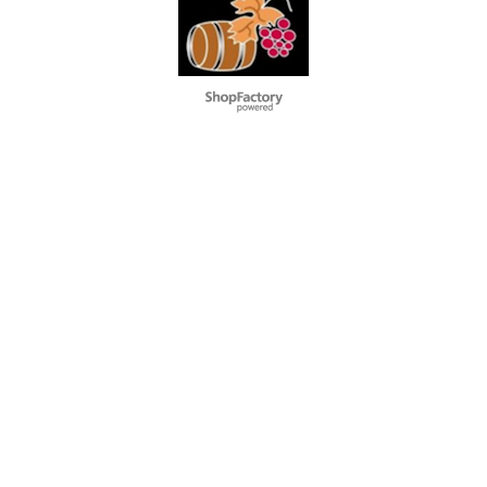
To create online store
ShopFactory eCommerce
software was used.