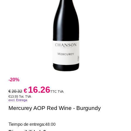
-20%
16.26
€
€
20.32
TTC TVA
€
13.55
Tot. TVA
excl. Entrega
Mercurey AOP Red Wine - Burgundy
Tiempo de entrega:
48:00