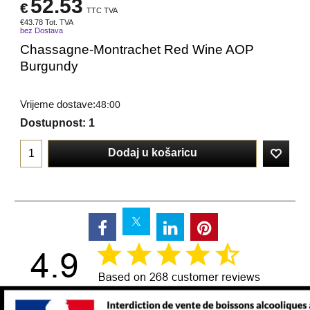
52.53
€
TTC TVA
€
43.78
Tot. TVA
bez Dostava
Chassagne-Montrachet Red Wine AOP
Burgundy
Vrijeme dostave:
48:00
Dostupnost
: 1
Dodaj u košaricu