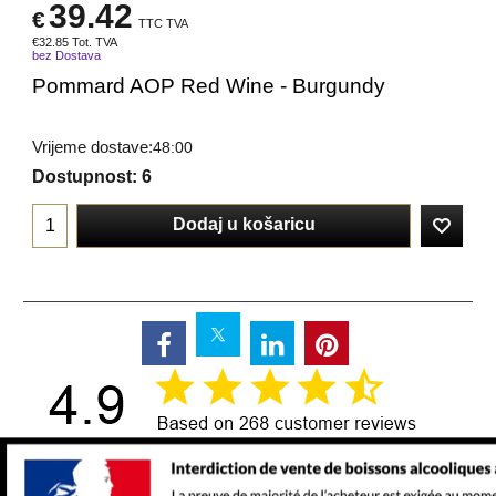
39.42
€
TTC TVA
€
32.85
Tot. TVA
bez Dostava
Pommard AOP Red Wine - Burgundy
Vrijeme dostave:
48:00
Dostupnost
: 6
Dodaj u košaricu