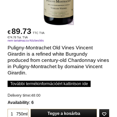
89.73
€
TTC TVA
€
74.78
Tot. TVA
nem tartalmazza Kézbesítés
Puligny-Montrachet Old Vines Vincent
Girardin is a refined white Burgundy
produced from century-old Chardonnay vines
in Puligny-Montrachet by domaine Vincent
Girardin.
További termékinformációért kattintson ide
Delivery time:
48:00
Availability
: 6
Tegye a kosárba
750ml