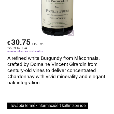
30.75
€
TTC TVA
€
25.63
Tot. TVA
nem tartalmazza Kézbesítés
A refined white Burgundy from Mâconnais,
crafted by Domaine Vincent Girardin from
century-old vines to deliver concentrated
Chardonnay with vivid minerality and elegant
oak integration.
További termékinformációért kattintson ide