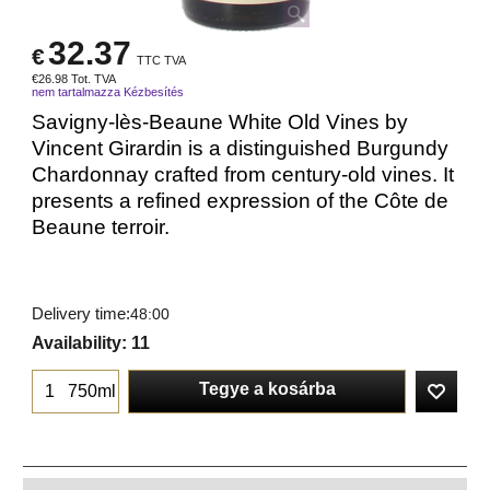
32.37
€
TTC TVA
€
26.98
Tot. TVA
nem tartalmazza Kézbesítés
Savigny-lès-Beaune White Old Vines by
Vincent Girardin is a distinguished Burgundy
Chardonnay crafted from century-old vines. It
presents a refined expression of the Côte de
Beaune terroir.
Delivery time:
48:00
Availability
: 11
Tegye a kosárba
750ml