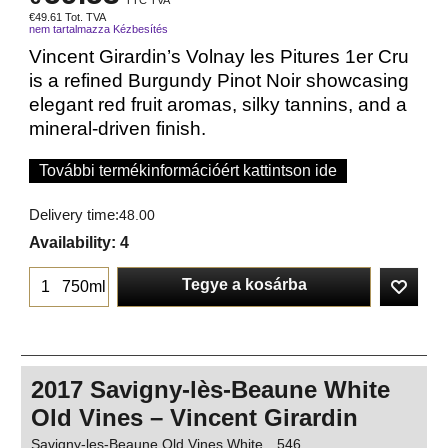
TTC TVA
€
49.61
Tot. TVA
nem tartalmazza Kézbesítés
Vincent Girardin’s Volnay les Pitures 1er Cru
is a refined Burgundy Pinot Noir showcasing
elegant red fruit aromas, silky tannins, and a
mineral-driven finish.
További termékinformációért kattintson ide
Delivery time:
48.00
Availability
: 4
Tegye a kosárba
750ml
2017 Savigny-lès-Beaune White
Old Vines – Vincent Girardin
Savigny-les-Beaune Old Vines White
546