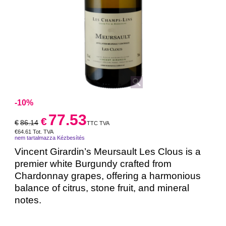
-10%
77.53
€
€
86.14
TTC TVA
€
64.61
Tot. TVA
nem tartalmazza Kézbesítés
Vincent Girardin’s Meursault Les Clous is a
premier white Burgundy crafted from
Chardonnay grapes, offering a harmonious
balance of citrus, stone fruit, and mineral
notes.