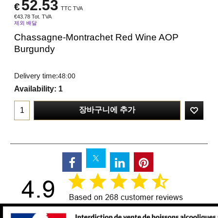
52.53
€
TTC TVA
€
43.78
Tot. TVA
제외 배달
Chassagne-Montrachet Red Wine AOP
Burgundy
Delivery time:
48:00
Availability
: 1
장바구니에 추가