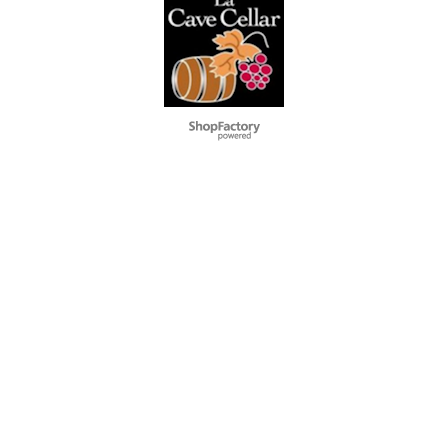
To create online store
ShopFactory eCommerce
software was used.