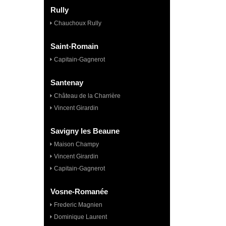
Rully
Chauchoux Rully
Saint-Romain
Capitain-Gagnerot
Santenay
Château de la Charrière
Vincent Girardin
Savigny les Beaune
Maison Champy
Vincent Girardin
Capitain-Gagnerot
Vosne-Romanée
Frederic Magnien
Dominique Laurent