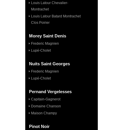
Louis Latour Chevalier-
Montrachet
Louis Latour Batard Montrachet
Clos Poirier
Morey Saint Denis
Frederic Magnien
Lupé-Cholet
Nuits Saint Georges
Frederic Magnien
Lupé-Cholet
Pernand Vergelesses
Capitain-Gagnerot
Domaine Chanson
Maison Champy
Pinot Noir