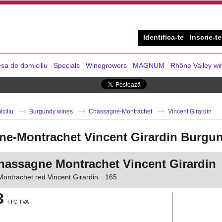
Identifica-te
Inscrie-te
sa de domiciliu
Specials
Winegrowers
MAGNUM
Rhône Valley wi
iciliu
Burgundy wines
Chassagne-Montrachet
Vincent Girardin
e-Montrachet Vincent Girardin Burgu
hassagne Montrachet Vincent Girardin
ontrachet red Vincent Girardin
165
3
TTC TVA