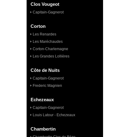
Clos Vougeot
Capitain-Gagnerot
Corton
Les Renardes
Les Maréchaudes
Corton-Charlemagne
Les Grandes Lollières
Côte de Nuits
Capitain-Gagnerot
Frederic Magnien
Echezeaux
Capitain-Gagnerot
Louis Latour - Echezeaux
Chambertin