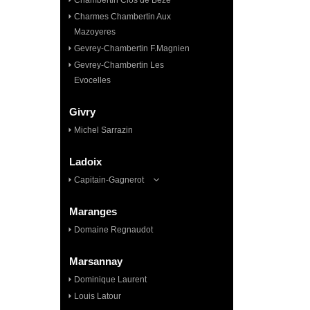
Chambertin Clos de Bèze
Charmes Chambertin Aux
Mazoyeres
Gevrey-Chambertin F.Magnien
Gevrey-Chambertin Les
Evocelles
Givry
Michel Sarrazin
Ladoix
Capitain-Gagnerot
Maranges
Domaine Regnaudot
Marsannay
Dominique Laurent
Louis Latour