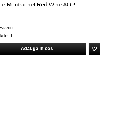
e-Montrachet Red Wine AOP
y
e:
48:00
tate
: 1
Adauga in cos