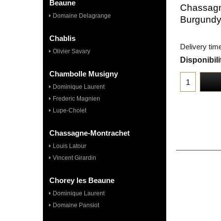
Beaune
Chassagn
Domaine Delagrange
Burgund
Chablis
Delivery tim
Olivier Savary
Disponibili
Chambolle Musigny
Dominique Laurent
Frederic Magnien
Lupe-Cholet
Chassagne-Montrachet
Louis Latour
Vincent Girardin
Chorey les Beaune
Dominique Laurent
Domaine Pansiot