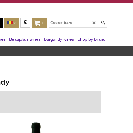
€
0
nes
Beaujolais wines
Burgundy wines
Shop by Brand
ndy