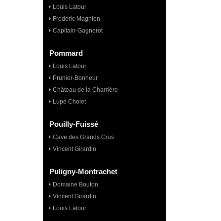
Louis Latour
Frederic Magnien
Capitain-Gagnerot
Pommard
Louis Latour
Prunier-Bonheur
Château de la Charrière
Lupé Cholet
Pouilly-Fuissé
Cave des Grands Crus
Vincent Girardin
Puligny-Montrachet
Domaine Bouton
Vincent Girardin
Louis Latour