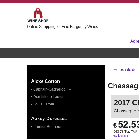
Online Shopping for Fine Burgundy Wines
Adre
Adresa de dom
Aloxe Corton
Chassagn
Capitain-Gagnerot
Dominique Lautent
2017 C
Louis Latour
Chassagne M
Auxey-Duresses
52.5
€
Prunier-Bonheur
€
43.78
Tot. TVA
ex Livrare