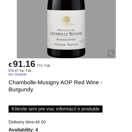
91.16
€
TTC TVA
€
75.97
Tot. TVA
bez Dodanie
Chambolle-Musigny AOP Red Wine -
Burgundy
Kliknite sem pre viac informácií o produkte
Delivery time:
48.00
Availability
: 4