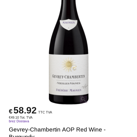
58.92
€
TTC TVA
€
49.10
Tot. TVA
brez Dostava
Gevrey-Chambertin AOP Red Wine -
Burgundy