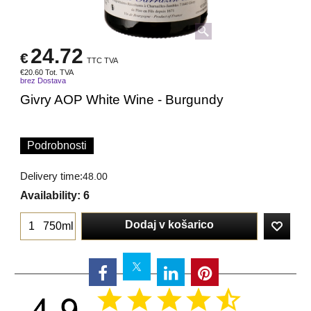
24.72
€
TTC TVA
€
20.60
Tot. TVA
brez Dostava
Givry AOP White Wine - Burgundy
Podrobnosti
Delivery time:
48.00
Availability
: 6
Dodaj v košarico
750ml