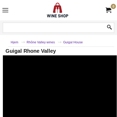
0
Hjem
Rhône Valley wines
Guigal House
Guigal Rhone Valley