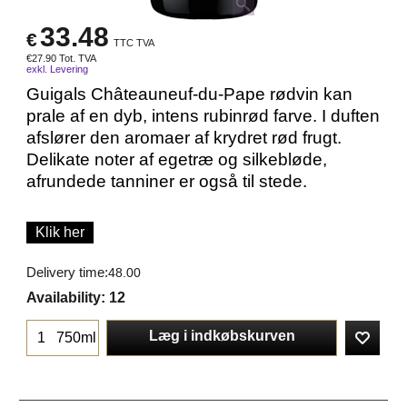
33.48
€
TTC TVA
€
27.90
Tot. TVA
exkl. Levering
Guigals Châteauneuf-du-Pape rødvin kan
prale af en dyb, intens rubinrød farve. I duften
afslører den aromaer af krydret rød frugt.
Delikate noter af egetræ og silkebløde,
afrundede tanniner er også til stede.
Klik her
Delivery time:
48.00
Availability
: 12
Læg i indkøbskurven
750ml