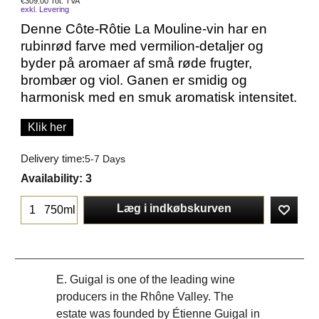
€
309.00
Tot. TVA
exkl. Levering
Denne Côte-Rôtie La Mouline-vin har en
rubinrød farve med vermilion-detaljer og
byder på aromaer af små røde frugter,
brombær og viol. Ganen er smidig og
harmonisk med en smuk aromatisk intensitet.
Klik her
Delivery time:
5-7 Days
Availability
: 3
Læg i indkøbskurven
750ml
E. Guigal is one of the leading wine
producers in the Rhône Valley. The
estate was founded by Étienne Guigal in