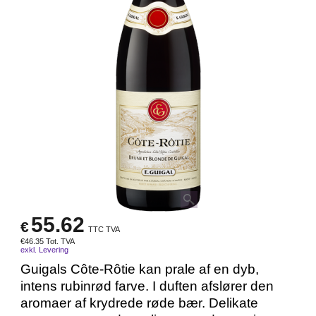
55.62
€
TTC TVA
€
46.35
Tot. TVA
exkl. Levering
Guigals Côte-Rôtie kan prale af en dyb,
intens rubinrød farve. I duften afslører den
aromaer af krydrede røde bær. Delikate