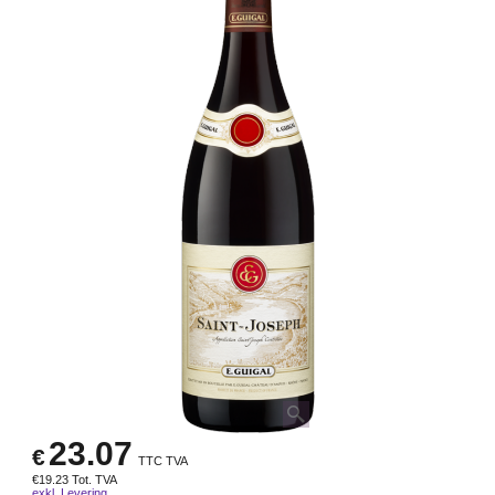
23.07
€
TTC TVA
€
19.23
Tot. TVA
exkl. Levering