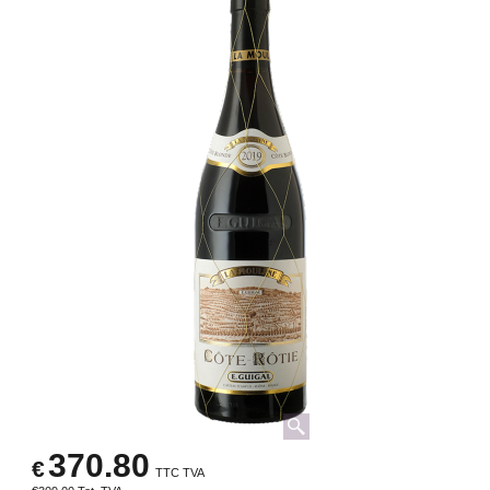
370.80
€
TTC TVA