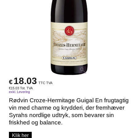
18.03
€
TTC TVA
€
15.03
Tot. TVA
exkl. Levering
Rødvin Croze-Hermitage Guigal En frugtagtig
vin med charme og krydderi, der fremhæver
Syrahs nordlige udtryk, som bevarer sin
friskhed og balance.
Klik her