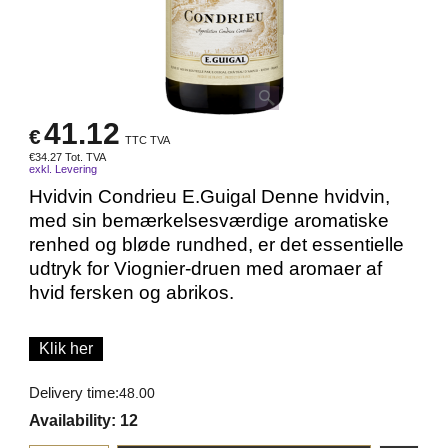
41.12
€
TTC TVA
€
34.27
Tot. TVA
exkl. Levering
Hvidvin Condrieu E.Guigal Denne hvidvin,
med sin bemærkelsesværdige aromatiske
renhed og bløde rundhed, er det essentielle
udtryk for Viognier-druen med aromaer af
hvid fersken og abrikos.
Klik her
Delivery time:
48.00
Availability
: 12